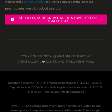
visione della
Privacy Policy
e di voler ricevere email con cui
promuovete i vostri prodotti e servizi.
SÌ ITALO, MI ISCRIVO ALLA NEWSLETTER
GRATUITA!
COPYRIGHT © 2026 - QUANTUM FACTORY SRL
CREATO CON IL ❤️ DAL TEAM DI ITALO PENTIMALLI
Quantum Factory Srl – C.F/P.I/RI Milano 03908920980 il R.E.A. MI – 2515872 –
Capitale sociale 10.000,00 I.V. – Sede Legale: Viale Bianca Maria 13, 20122
Milano (MI) – Pec: quantumfactorysrl@pec.it
AVVERTENZA: Nessuna delle informazioni riportate in questo sito può
essere presa o interpretata come volontà dell’autore di offrire consiglio