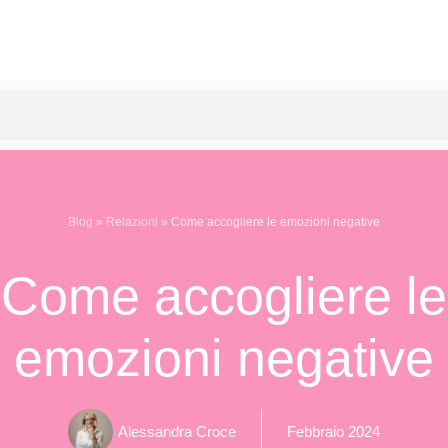
Blog
»
Relazioni
»
Come accogliere le emozioni negative
Come accogliere le
emozioni negative
Alessandra Croce
Febbraio 2024