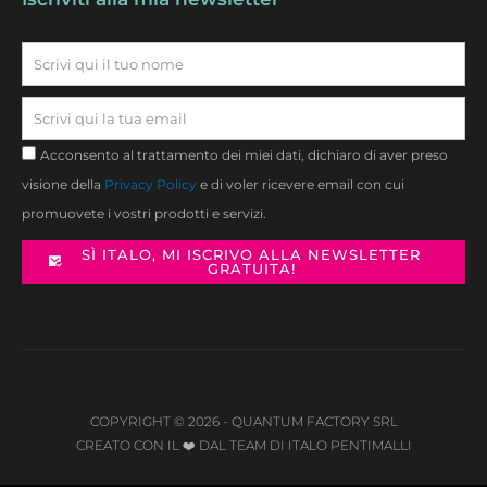
Email
Privacy
Acconsento al trattamento dei miei dati, dichiaro di aver preso
visione della
Privacy Policy
e di voler ricevere email con cui
promuovete i vostri prodotti e servizi.
SÌ ITALO, MI ISCRIVO ALLA NEWSLETTER
GRATUITA!
COPYRIGHT © 2026 - QUANTUM FACTORY SRL
CREATO CON IL ❤️ DAL TEAM DI ITALO PENTIMALLI