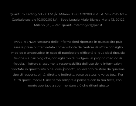
Quantum Factory Srl – C.F/P.I/RI Milano 03908920980 il R.E.A. MI – 2515872 –
Capitale sociale 10.000,00 I.V. – Sede Legale: Viale Bianca Maria 13, 20122
Milano (MI) – Pec: quantumfactorysrl@pec.it
AVVERTENZA: Nessuna delle informazioni riportate in questo sito può
essere presa o interpretata come volontà dell’autore di offrire consiglio
medico o terapeutico. In caso di patologie o difficoltà di qualsiasi tipo, sia
fisiche sia psicologiche, consigliamo di rivolgersi al proprio medico di
fiducia. Il lettore si assume la responsabilità dell’uso delle informazioni
riportate in questo sito o nei corsi/prodotti, sollevando l’autore da qualsiasi
tipo di responsabilità, diretta o indiretta, verso se stessi o verso terzi. Per
tutti questi motivi ti invitiamo sempre a pensare con la tua testa, con
mente aperta, e a sperimentare ciò che ritieni giusto.