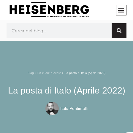
Vai
al
contenuto
INIZIA 
Cerca
Blog
»
Da cuore a cuore
»
La posta di Italo (Aprile 2022)
La posta di Italo (Aprile 2022)
Italo Pentimalli