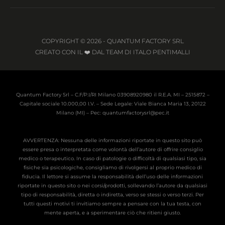
COPYRIGHT © 2026 - QUANTUM FACTORY SRL
CREATO CON IL ❤️ DAL TEAM DI ITALO PENTIMALLI
Quantum Factory Srl – C.F/P.I/RI Milano 03908920980 il R.E.A. MI – 2515872 –
Capitale sociale 10.000,00 I.V. – Sede Legale: Viale Bianca Maria 13, 20122
Milano (MI) – Pec: quantumfactorysrl@pec.it
AVVERTENZA: Nessuna delle informazioni riportate in questo sito può
essere presa o interpretata come volontà dell’autore di offrire consiglio
medico o terapeutico. In caso di patologie o difficoltà di qualsiasi tipo, sia
fisiche sia psicologiche, consigliamo di rivolgersi al proprio medico di
fiducia. Il lettore si assume la responsabilità dell’uso delle informazioni
riportate in questo sito o nei corsi/prodotti, sollevando l’autore da qualsiasi
tipo di responsabilità, diretta o indiretta, verso se stessi o verso terzi. Per
tutti questi motivi ti invitiamo sempre a pensare con la tua testa, con
mente aperta, e a sperimentare ciò che ritieni giusto.