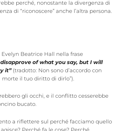
rebbe perché, nonostante la divergenza di
nza di “riconoscere” anche l’altra persona.
 Evelyn Beatrice Hall nella frase
 disapprove of what you say, but I will
y it”
(tradotto: Non sono d’accordo con
orte il tuo diritto di dirlo”).
ebbero gli occhi, e il conflitto cesserebbe
oncino bucato.
ento a riflettere sul perché facciamo quello
agisce? Perché fa le cose? Perché