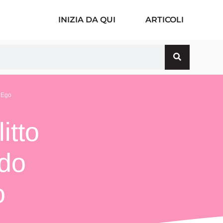
INIZIA DA QUI
ARTICOLI
l’Ego
itto
ndo
o