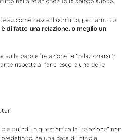
flitto nella relazione? Te lo spiego subito.
e su come nasce il conflitto, partiamo col
è di fatto una relazione, o meglio un
 sulle parole “relazione” e “relazionarsi”?
nte rispetto al far crescere una delle
.
turi.
 e quindi in quest’ottica la “relazione” non
 predefinito, ha una data di inizio e