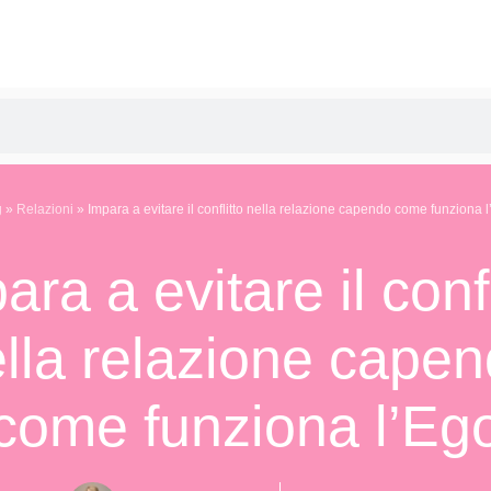
g
»
Relazioni
»
Impara a evitare il conflitto nella relazione capendo come funziona 
ara a evitare il confl
lla relazione cape
come funziona l’Eg