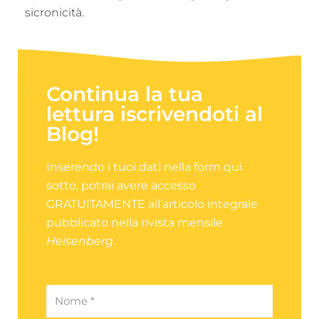
sicronicità.
Continua la tua
lettura iscrivendoti al
Blog!
Inserendo i tuoi dati nella form qui
sotto, potrai avere accesso
GRATUITAMENTE all’articolo integrale
pubblicato nella rivista mensile
Heisenberg
.
Nome