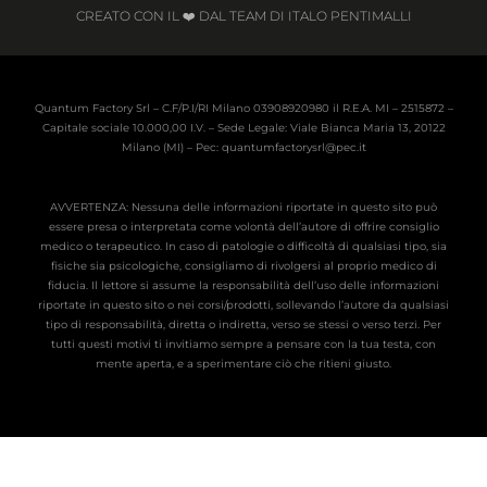
CREATO CON IL ❤️ DAL TEAM DI ITALO PENTIMALLI
Quantum Factory Srl – C.F/P.I/RI Milano 03908920980 il R.E.A. MI – 2515872 –
Capitale sociale 10.000,00 I.V. – Sede Legale: Viale Bianca Maria 13, 20122
Milano (MI) – Pec: quantumfactorysrl@pec.it
AVVERTENZA: Nessuna delle informazioni riportate in questo sito può
essere presa o interpretata come volontà dell’autore di offrire consiglio
medico o terapeutico. In caso di patologie o difficoltà di qualsiasi tipo, sia
fisiche sia psicologiche, consigliamo di rivolgersi al proprio medico di
fiducia. Il lettore si assume la responsabilità dell’uso delle informazioni
riportate in questo sito o nei corsi/prodotti, sollevando l’autore da qualsiasi
tipo di responsabilità, diretta o indiretta, verso se stessi o verso terzi. Per
tutti questi motivi ti invitiamo sempre a pensare con la tua testa, con
mente aperta, e a sperimentare ciò che ritieni giusto.