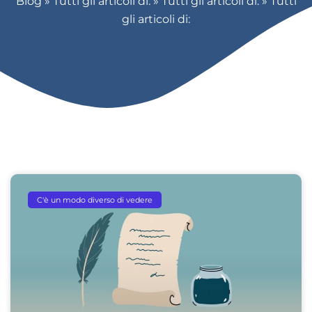
Blog
»
Tutti gli articoli di:
»
Tutti gli articoli di:
»
Tutti
gli articoli di:
C'è un modo diverso di vedere