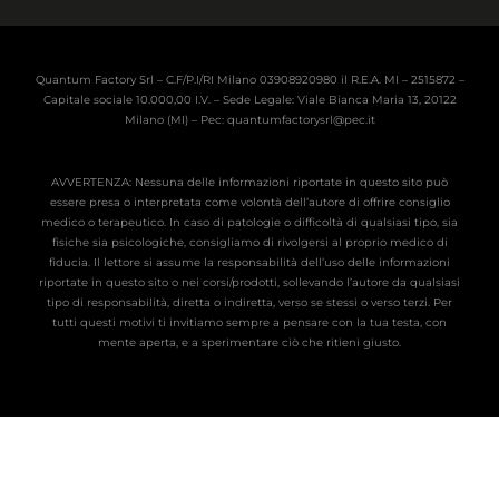
Quantum Factory Srl – C.F/P.I/RI Milano 03908920980 il R.E.A. MI – 2515872 –
Capitale sociale 10.000,00 I.V. – Sede Legale: Viale Bianca Maria 13, 20122
Milano (MI) – Pec: quantumfactorysrl@pec.it
AVVERTENZA: Nessuna delle informazioni riportate in questo sito può
essere presa o interpretata come volontà dell’autore di offrire consiglio
medico o terapeutico. In caso di patologie o difficoltà di qualsiasi tipo, sia
fisiche sia psicologiche, consigliamo di rivolgersi al proprio medico di
fiducia. Il lettore si assume la responsabilità dell’uso delle informazioni
riportate in questo sito o nei corsi/prodotti, sollevando l’autore da qualsiasi
tipo di responsabilità, diretta o indiretta, verso se stessi o verso terzi. Per
tutti questi motivi ti invitiamo sempre a pensare con la tua testa, con
mente aperta, e a sperimentare ciò che ritieni giusto.