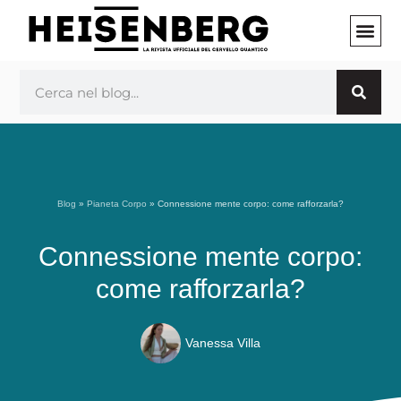
Vai
al
contenuto
INIZIA 
Cerca
Blog
»
Pianeta Corpo
»
Connessione mente corpo: come rafforzarla?
Connessione mente corpo:
come rafforzarla?
Vanessa Villa