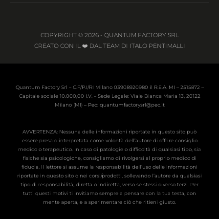
COPYRIGHT © 2026 - QUANTUM FACTORY SRL
CREATO CON IL ❤️ DAL TEAM DI ITALO PENTIMALLI
Quantum Factory Srl – C.F/P.I/RI Milano 03908920980 il R.E.A. MI – 2515872 –
Capitale sociale 10.000,00 I.V. – Sede Legale: Viale Bianca Maria 13, 20122
Milano (MI) – Pec: quantumfactorysrl@pec.it
AVVERTENZA: Nessuna delle informazioni riportate in questo sito può
essere presa o interpretata come volontà dell’autore di offrire consiglio
medico o terapeutico. In caso di patologie o difficoltà di qualsiasi tipo, sia
fisiche sia psicologiche, consigliamo di rivolgersi al proprio medico di
fiducia. Il lettore si assume la responsabilità dell’uso delle informazioni
riportate in questo sito o nei corsi/prodotti, sollevando l’autore da qualsiasi
tipo di responsabilità, diretta o indiretta, verso se stessi o verso terzi. Per
tutti questi motivi ti invitiamo sempre a pensare con la tua testa, con
mente aperta, e a sperimentare ciò che ritieni giusto.