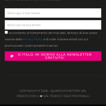
Privacy
Acconsento al trattamento dei miei dati, dichiaro di aver preso
visione della
Privacy Policy
e di voler ricevere email con cui
promuovete i vostri prodotti e servizi.
SÌ ITALO, MI ISCRIVO ALLA NEWSLETTER
GRATUITA!
COPYRIGHT © 2026 - QUANTUM FACTORY SRL
CREATO CON IL ❤️ DAL TEAM DI ITALO PENTIMALLI