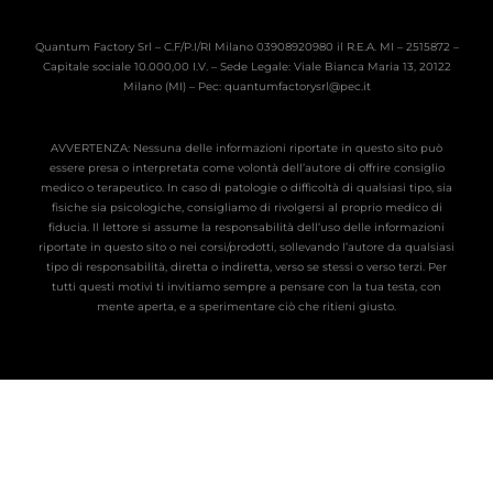
Quantum Factory Srl – C.F/P.I/RI Milano 03908920980 il R.E.A. MI – 2515872 –
Capitale sociale 10.000,00 I.V. – Sede Legale: Viale Bianca Maria 13, 20122
Milano (MI) – Pec: quantumfactorysrl@pec.it
AVVERTENZA: Nessuna delle informazioni riportate in questo sito può
essere presa o interpretata come volontà dell’autore di offrire consiglio
medico o terapeutico. In caso di patologie o difficoltà di qualsiasi tipo, sia
fisiche sia psicologiche, consigliamo di rivolgersi al proprio medico di
fiducia. Il lettore si assume la responsabilità dell’uso delle informazioni
riportate in questo sito o nei corsi/prodotti, sollevando l’autore da qualsiasi
tipo di responsabilità, diretta o indiretta, verso se stessi o verso terzi. Per
tutti questi motivi ti invitiamo sempre a pensare con la tua testa, con
mente aperta, e a sperimentare ciò che ritieni giusto.