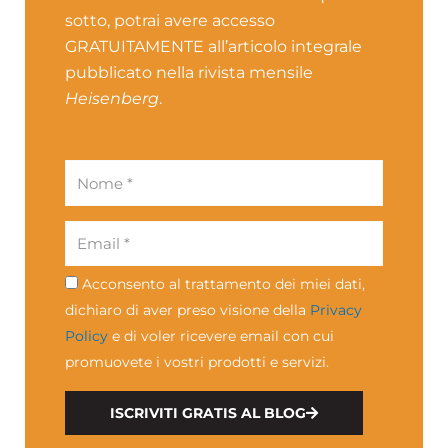
sotto, potrai avere accesso
GRATUITAMENTE all’articolo integrale
pubblicato nella rivista mensile
Heisenberg
.
Nome
Email
Acconsento al trattamento dei miei dati,
Privacy
dichiaro di aver preso visione della
Privacy
Policy
e di voler ricevere email con cui
promuovete i vostri prodotti e servizi.
ISCRIVITI GRATIS AL BLOG